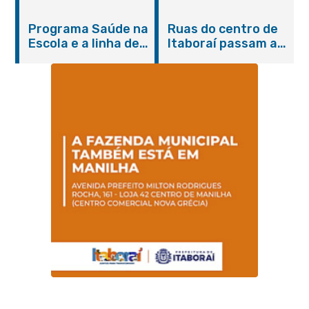
do Agosto Lilás em
castração gratuita
Itaboraí com
de cães e gatos
Programa Saúde na
Ruas do centro de
serviços gratuitos e
Escola e a linha de
Itaboraí passam a
orientações
cuidados da
operar em novos
Hanseníase
sentidos
promovem
conscientização
sobre hanseníase
na E.M Adelaide de
Magalhães Seabra