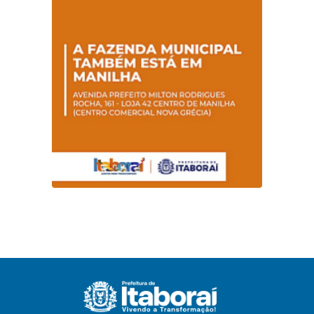
conscientização
sobre hanseníase
na E.M Adelaide de
Magalhães Seabra