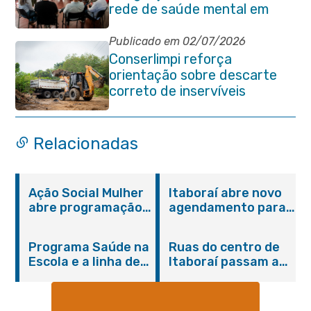
rede de saúde mental em
Itaboraí
Publicado em 02/07/2026
Conserlimpi reforça
orientação sobre descarte
correto de inservíveis
Relacionadas
Ação Social Mulher
Itaboraí abre novo
abre programação
agendamento para
do Agosto Lilás em
castração gratuita
Itaboraí com
de cães e gatos
Programa Saúde na
Ruas do centro de
serviços gratuitos e
Escola e a linha de
Itaboraí passam a
orientações
cuidados da
operar em novos
Hanseníase
sentidos
promovem