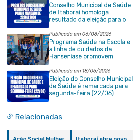
Conselho Municipal de Saúde
de Itaboraí homologa
resultado da eleição para o
quadriênio 2026–2030
Publicado em 06/08/2026
Programa Saúde na Escola e
a linha de cuidados da
Hanseníase promovem
conscientização sobre
hanseníase na E.M Adelaide
Publicado em 18/06/2026
de Magalhães Seabra
Eleição do Conselho Municipal
de Saúde é remarcada para
segunda-feira (22/06)
Relacionadas
Ação Social Mulher
Itaboraí abre novo