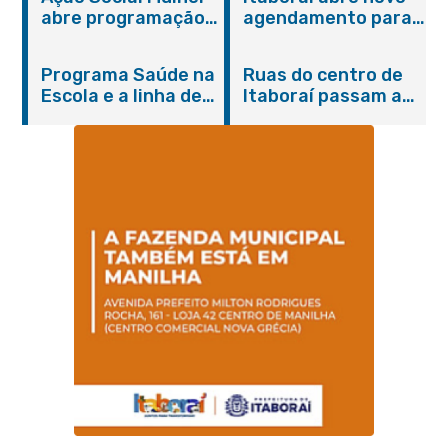
abre programação
agendamento para
do Agosto Lilás em
castração gratuita
Itaboraí com
de cães e gatos
Programa Saúde na
Ruas do centro de
serviços gratuitos e
Escola e a linha de
Itaboraí passam a
orientações
cuidados da
operar em novos
Hanseníase
sentidos
promovem
conscientização
sobre hanseníase
na E.M Adelaide de
Magalhães Seabra