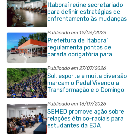
Itaboraí reúne secretariado
para definir estratégias de
enfrentamento às mudanças
climáticas
Publicado em 19/06/2026
Prefeitura de Itaboraí
regulamenta pontos de
parada obrigatória para
transporte coletivo na
Avenida 22 de Maio
Publicado em 27/07/2026
Sol, esporte e muita diversão
marcam o Pedal Vivendo a
Transformação e o Domingo
no Parque Paleontológico
Publicado em 16/07/2026
SEMED promove ação sobre
relações étnico-raciais para
estudantes da EJA