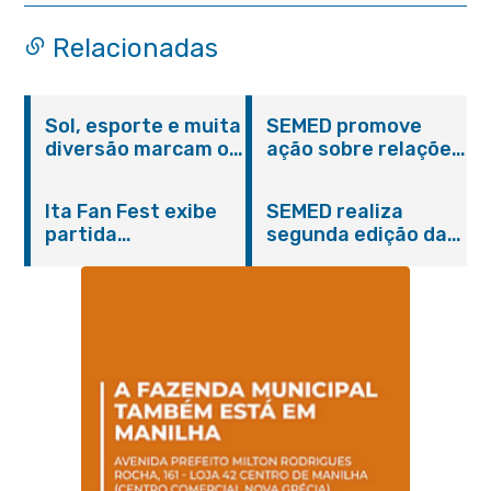
Relacionadas
Sol, esporte e muita
SEMED promove
diversão marcam o
ação sobre relações
Pedal Vivendo a
étnico-raciais para
Transformação e o
estudantes da EJA
Ita Fan Fest exibe
SEMED realiza
Domingo no Parque
partida
segunda edição da
Paleontológico
emocionante entre
formação
Brasil e Japão no
continuada para
Centro de Itaboraí
professores e
coordenadores
pedagógicos