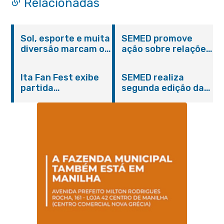
Relacionadas
Sol, esporte e muita
SEMED promove
diversão marcam o
ação sobre relações
Pedal Vivendo a
étnico-raciais para
Transformação e o
estudantes da EJA
Ita Fan Fest exibe
SEMED realiza
Domingo no Parque
partida
segunda edição da
Paleontológico
emocionante entre
formação
Brasil e Japão no
continuada para
Centro de Itaboraí
professores e
coordenadores
pedagógicos