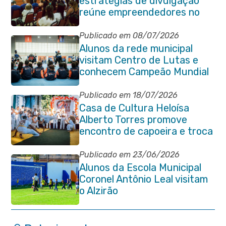
estratégias de divulgação
reúne empreendedores no
Centro de Itaboraí
Publicado em 08/07/2026
Alunos da rede municipal
visitam Centro de Lutas e
conhecem Campeão Mundial
de Taekwondo
Publicado em 18/07/2026
Casa de Cultura Heloísa
Alberto Torres promove
encontro de capoeira e troca
de cordas na Praça Marechal
Floriano Peixoto
Publicado em 23/06/2026
Alunos da Escola Municipal
Coronel Antônio Leal visitam
o Alzirão