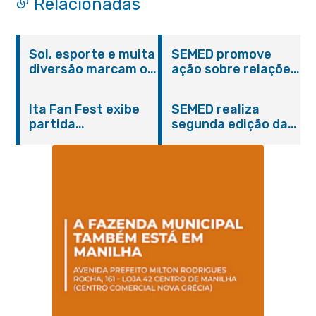
Relacionadas
Sol, esporte e muita
SEMED promove
diversão marcam o
ação sobre relações
Pedal Vivendo a
étnico-raciais para
Transformação e o
estudantes da EJA
Ita Fan Fest exibe
SEMED realiza
Domingo no Parque
partida
segunda edição da
Paleontológico
emocionante entre
formação
Brasil e Japão no
continuada para
Centro de Itaboraí
professores e
coordenadores
pedagógicos