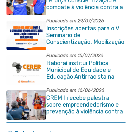
reforça conscientização e
combate à violência contra a
pessoa idosa em Itaboraí
Publicado em 29/07/2026
Inscrições abertas para o V
Seminário de
Conscientização, Mobilização
e Combate à Tuberculose em
Itaboraí
Publicado em 15/07/2026
Itaboraí institui Política
Municipal de Equidade e
Educação Antirracista na
Rede Pública de Ensino
Publicado em 16/06/2026
CREMII recebe palestra
sobre empreendedorismo e
prevenção à violência contra
a pessoa idosa