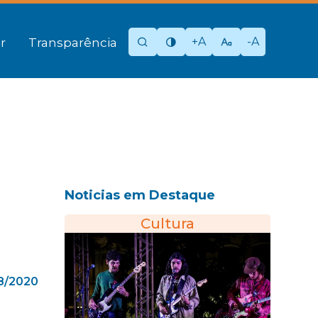
+A
-A
r
Transparência
Noticias em Destaque
Cultura
08/2020