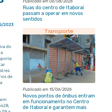
Publicado em 06/08/2026
Ruas do centro de Itaboraí
passam a operar em novos
sentidos
5/2023
Transporte
iva do
 a
sporte
tar
stres.
chos de
ra
Publicado em 15/06/2026
Novos pontos de ônibus entram
, em
em funcionamento no Centro
3428,
de Itaboraí e garantem mais
 (19 a