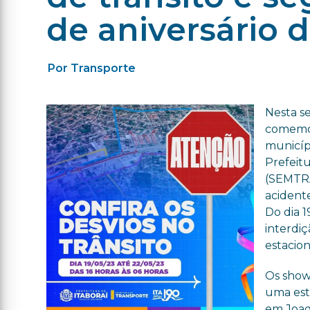
de aniversário 
Por Transporte
Nesta s
comemor
municípi
Prefeitu
(SEMTRA
acidente
Do dia 1
interdiç
estacio
Os shows
uma est
em Joaqu