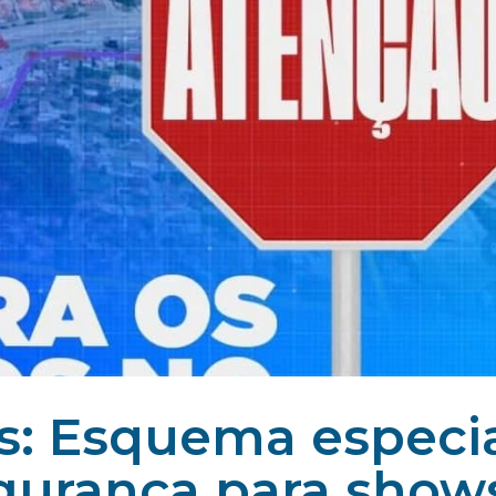
os: Esquema especi
egurança para show