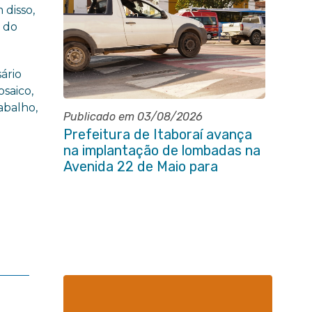
 disso,
 do
ário
saico,
abalho,
Publicado em 03/08/2026
Prefeitura de Itaboraí avança
na implantação de lombadas na
Avenida 22 de Maio para
reforçar a segurança no
trânsito