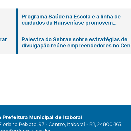
Programa Saúde na Escola e a linha de
cuidados da Hanseníase promovem
conscientização sobre hanseníase na E.M
Adelaide de Magalhães Seabra
rar
Palestra do Sebrae sobre estratégias de
divulgação reúne empreendedores no Cen
de Itaboraí
a Prefeitura Municipal de Itaboraí
oriano Peixoto, 97 - Centro, Itaboraí - RJ, 24800-165.