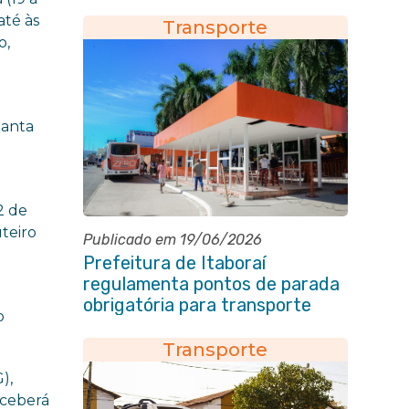
conforto à população
até às
Transporte
o,
Santa
2 de
teiro
Publicado em 19/06/2026
Prefeitura de Itaboraí
regulamenta pontos de parada
obrigatória para transporte
o
coletivo na Avenida 22 de Maio
Transporte
),
eceberá