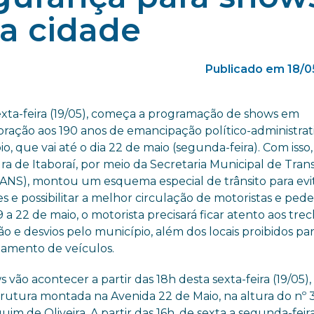
da cidade
Publicado em 18/0
exta-feira (19/05), começa a programação de shows em
ação aos 190 anos de emancipação político-administrat
o, que vai até o dia 22 de maio (segunda-feira). Com isso,
ra de Itaboraí, por meio da Secretaria Municipal de Tran
NS), montou um esquema especial de trânsito para evi
s e possibilitar a melhor circulação de motoristas e pede
9 a 22 de maio, o motorista precisará ficar atento aos tre
ão e desvios pelo município, além dos locais proibidos pa
namento de veículos.
 vão acontecer a partir das 18h desta sexta-feira (19/05)
rutura montada na Avenida 22 de Maio, na altura do nº 
im de Oliveira. A partir das 16h, de sexta a segunda-feira