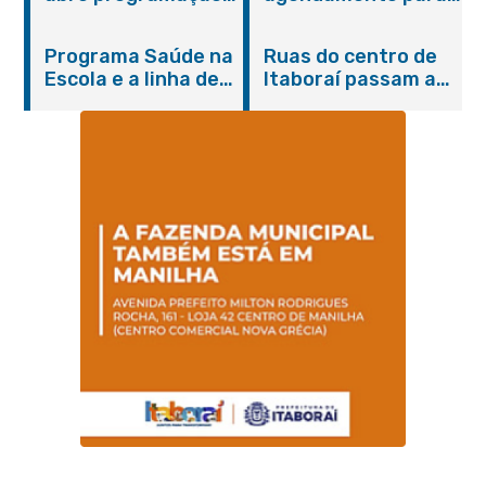
do Agosto Lilás em
castração gratuita
Itaboraí com
de cães e gatos
Programa Saúde na
Ruas do centro de
serviços gratuitos e
Escola e a linha de
Itaboraí passam a
orientações
cuidados da
operar em novos
Hanseníase
sentidos
promovem
conscientização
sobre hanseníase
na E.M Adelaide de
Magalhães Seabra