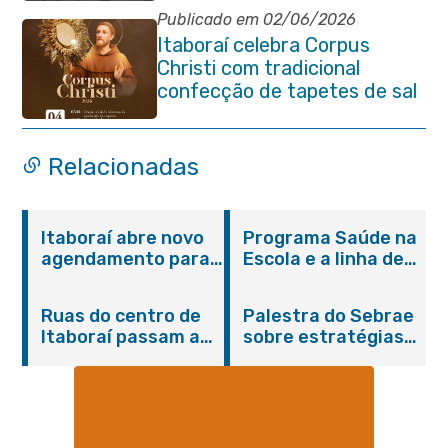
aniversário da cidade
Publicado em 02/06/2026
Itaboraí celebra Corpus
Christi com tradicional
confecção de tapetes de sal
e programação religiosa na
Avenida 22 de Maio
Relacionadas
Itaboraí abre novo
Programa Saúde na
agendamento para
Escola e a linha de
castração gratuita
cuidados da
de cães e gatos
Hanseníase
Ruas do centro de
Palestra do Sebrae
promovem
Itaboraí passam a
sobre estratégias
conscientização
operar em novos
de divulgação reúne
sobre hanseníase
sentidos
empreendedores no
na E.M Adelaide de
Centro de Itaboraí
Magalhães Seabra