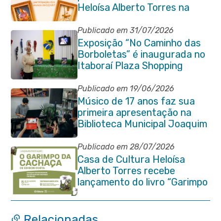
Heloísa Alberto Torres na
Praça Marechal Floriano
Peixoto
Publicado em 31/07/2026
Exposição “No Caminho das
Borboletas” é inaugurada no
Itaboraí Plaza Shopping
Publicado em 19/06/2026
Músico de 17 anos faz sua
primeira apresentação na
Biblioteca Municipal Joaquim
Manuel de Macedo
Publicado em 28/07/2026
Casa de Cultura Heloísa
Alberto Torres recebe
lançamento do livro “Garimpo
da Cachaça”
Relacionadas