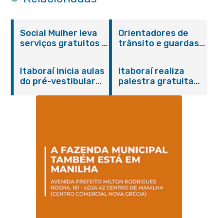
Social Mulher leva
Orientadores de
serviços gratuitos à
trânsito e guardas
Praça Alarico
municipais recebem
Antunes nesta
treinamento em
Itaboraí inicia aulas
Itaboraí realiza
sexta-feira (07/08)
primeiros socorros
do pré-vestibular
palestra gratuita
em Itaboraí
presencial
sobre Compras
“Passaporte para o
Governamentais em
Futuro”
parceria com o
Sebrae