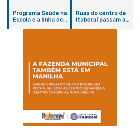
do Agosto Lilás em
castração gratuita
Itaboraí com
de cães e gatos
Programa Saúde na
Ruas do centro de
serviços gratuitos e
Escola e a linha de
Itaboraí passam a
orientações
cuidados da
operar em novos
Hanseníase
sentidos
promovem
conscientização
sobre hanseníase
na E.M Adelaide de
Magalhães Seabra