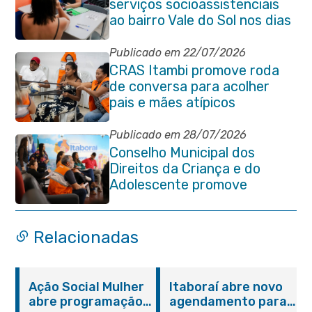
serviços socioassistenciais
ao bairro Vale do Sol nos dias
15 e 16 de junho e Vila
Gabriela 18 de junho
Publicado em 22/07/2026
CRAS Itambi promove roda
de conversa para acolher
pais e mães atípicos
Publicado em 28/07/2026
Conselho Municipal dos
Direitos da Criança e do
Adolescente promove
reunião de alinhamento com
órgãos públicos
Relacionadas
Ação Social Mulher
Itaboraí abre novo
abre programação
agendamento para