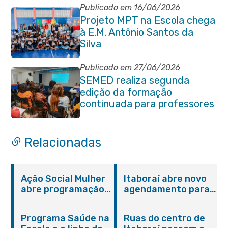
Publicado em 16/06/2026
Projeto MPT na Escola chega
à E.M. Antônio Santos da
Silva
Publicado em 27/06/2026
SEMED realiza segunda
edição da formação
continuada para professores
e coordenadores
pedagógicos
Relacionadas
Ação Social Mulher
Itaboraí abre novo
abre programação
agendamento para
do Agosto Lilás em
castração gratuita
Itaboraí com
de cães e gatos
Programa Saúde na
Ruas do centro de
serviços gratuitos e