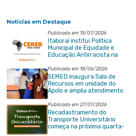
Noticias em Destaque
Publicado em 15/07/2026
Itaboraí institui Política
Municipal de Equidade e
Educação Antirracista na
Rede Pública de Ensino
Publicado em 18/06/2026
SEMED inaugura Sala de
Recursos em unidade do
Apolo e amplia atendimento
especializado na rede
municipal
Publicado em 27/07/2026
Recadastramento do
Transporte Universitário
começa na próxima quarta-
feira (29/07)