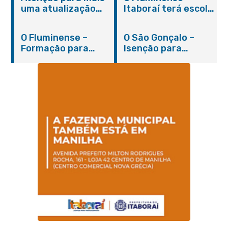
uma atualização
Itaboraí terá escola
sobre os casos do
integral modelo com
novo coronavírus
inauguração em
O Fluminense –
O São Gonçalo –
em Itaboraí (24/05)
março
Formação para
Isenção para
jovens e adultos em
portadores de
Itaboraí
hanseníase