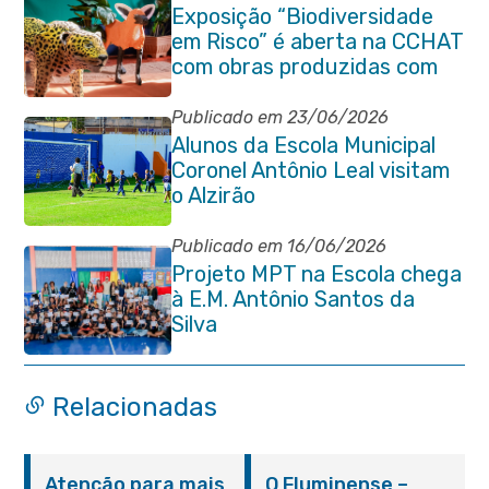
Exposição “Biodiversidade
em Risco” é aberta na CCHAT
com obras produzidas com
ajuda de alunos da rede
municipal
Publicado em 23/06/2026
Alunos da Escola Municipal
Coronel Antônio Leal visitam
o Alzirão
Publicado em 16/06/2026
Projeto MPT na Escola chega
à E.M. Antônio Santos da
Silva
Relacionadas
Atenção para mais
O Fluminense –