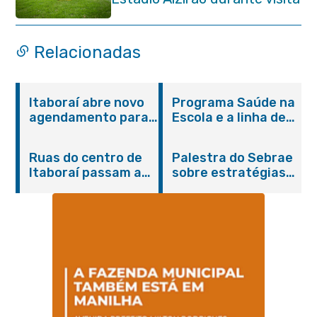
pedagógica
Relacionadas
Itaboraí abre novo
Programa Saúde na
agendamento para
Escola e a linha de
castração gratuita
cuidados da
de cães e gatos
Hanseníase
Ruas do centro de
Palestra do Sebrae
promovem
Itaboraí passam a
sobre estratégias
conscientização
operar em novos
de divulgação reúne
sobre hanseníase
sentidos
empreendedores no
na E.M Adelaide de
Centro de Itaboraí
Magalhães Seabra