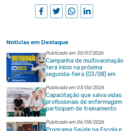
Noticias em Destaque
Publicado em 30/07/2026
Campanha de multivacinação
terá início na próxima
segunda-feira (03/08) em
Itaboraí
Publicado em 03/06/2026
Capacitação que salva vidas:
profissionais de enfermagem
participam de treinamento
em primeiros socorros em
Itaboraí
Publicado em 06/08/2026
Programa Saúde na Escola e