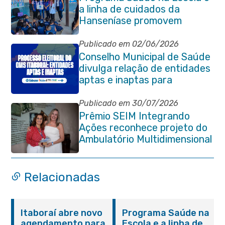
a linha de cuidados da
Hanseníase promovem
conscientização sobre
hanseníase na E.M Adelaide
Publicado em 02/06/2026
de Magalhães Seabra
Conselho Municipal de Saúde
divulga relação de entidades
aptas e inaptas para
processo eleitoral do
quadriênio 2026-2030
Publicado em 30/07/2026
Prêmio SEIM Integrando
Ações reconhece projeto do
Ambulatório Multidimensional
da Pessoa Idosa de Itaboraí
Relacionadas
Itaboraí abre novo
Programa Saúde na
agendamento para
Escola e a linha de