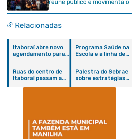
reúne público e movimenta o
Centro da cidade na noite de
abertura
Relacionadas
Itaboraí abre novo
Programa Saúde na
agendamento para
Escola e a linha de
castração gratuita
cuidados da
de cães e gatos
Hanseníase
Ruas do centro de
Palestra do Sebrae
promovem
Itaboraí passam a
sobre estratégias
conscientização
operar em novos
de divulgação reúne
sobre hanseníase
sentidos
empreendedores no
na E.M Adelaide de
Centro de Itaboraí
Magalhães Seabra