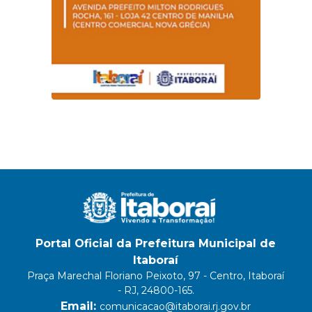
Portal Oficial da Prefeitura Municipal de
Itaboraí
Praça Marechal Floriano Peixoto, 97 - Centro, Itaboraí
- RJ, 24800-165.
Email:
comunicacao@itaborai.rj.gov.br