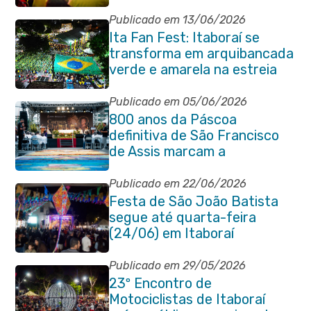
fase da Copa do Mundo
Publicado em 13/06/2026
Ita Fan Fest: Itaboraí se
transforma em arquibancada
verde e amarela na estreia
do Brasil na Copa do Mundo
Publicado em 05/06/2026
800 anos da Páscoa
definitiva de São Francisco
de Assis marcam a
celebração de Corpus Christi
em Itaboraí
Publicado em 22/06/2026
Festa de São João Batista
segue até quarta-feira
(24/06) em Itaboraí
Publicado em 29/05/2026
23º Encontro de
Motociclistas de Itaboraí