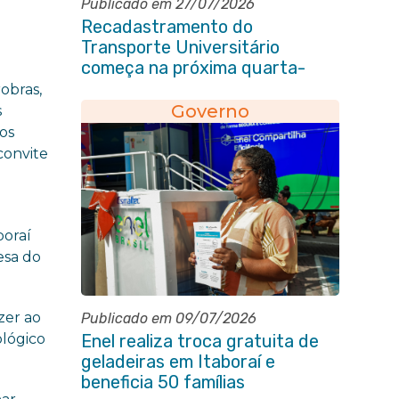
Publicado em 27/07/2026
Recadastramento do
Transporte Universitário
começa na próxima quarta-
feira (29/07)
obras,
Governo
s
dos
 convite
boraí
esa do
zer ao
Publicado em 09/07/2026
ológico
Enel realiza troca gratuita de
geladeiras em Itaboraí e
beneficia 50 famílias