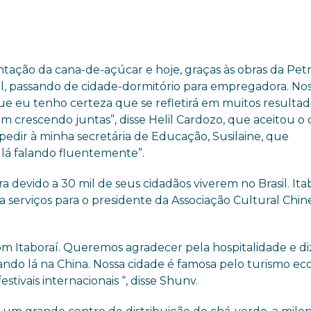
antação da cana-de-açúcar e hoje, graças às obras da Petr
l, passando de cidade-dormitório para empregadora. No
que eu tenho certeza que se refletirá em muitos resulta
igam crescendo juntas”, disse Helil Cardozo, que aceitou o
 pedir à minha secretária de Educação, Susilaine, que
 lá falando fluentemente”.
a devido a 30 mil de seus cidadãos viverem no Brasil. Ita
a serviços para o presidente da Associação Cultural Chin
om Itaboraí. Queremos agradecer pela hospitalidade e di
ando lá na China. Nossa cidade é famosa pelo turismo ec
estivais internacionais “, disse Shunv.