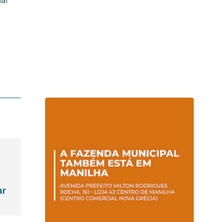
nar
ar