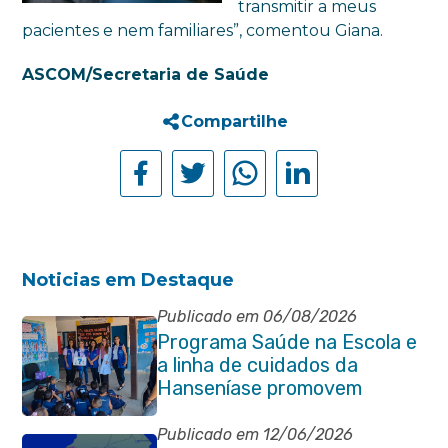
transmitir a meus
pacientes e nem familiares”, comentou Giana.
ASCOM/Secretaria de Saúde
Compartilhe
Noticias em Destaque
Publicado em 06/08/2026
Programa Saúde na Escola e
a linha de cuidados da
Hanseníase promovem
conscientização sobre
hanseníase na E.M Adelaide
Publicado em 12/06/2026