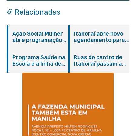
quadriênio 2026-2030
Relacionadas
Ação Social Mulher
Itaboraí abre novo
abre programação
agendamento para
do Agosto Lilás em
castração gratuita
Itaboraí com
de cães e gatos
Programa Saúde na
Ruas do centro de
serviços gratuitos e
Escola e a linha de
Itaboraí passam a
orientações
cuidados da
operar em novos
Hanseníase
sentidos
promovem
conscientização
sobre hanseníase
na E.M Adelaide de
Magalhães Seabra