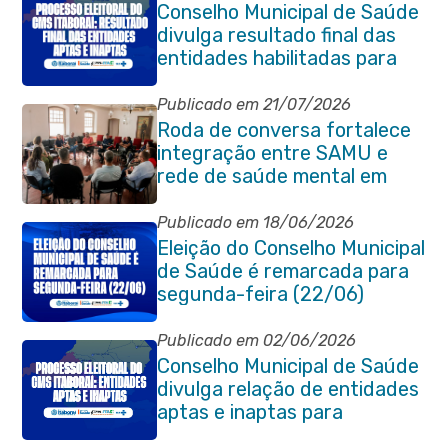
de Magalhães Seabra
Conselho Municipal de Saúde
divulga resultado final das
entidades habilitadas para
eleição do quadriênio 2026-
2030
Publicado em 21/07/2026
Roda de conversa fortalece
integração entre SAMU e
rede de saúde mental em
Itaboraí
Publicado em 18/06/2026
Eleição do Conselho Municipal
de Saúde é remarcada para
segunda-feira (22/06)
Publicado em 02/06/2026
Conselho Municipal de Saúde
divulga relação de entidades
aptas e inaptas para
processo eleitoral do