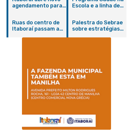
agendamento para
Escola e a linha de
castração gratuita
cuidados da
de cães e gatos
Hanseníase
Ruas do centro de
Palestra do Sebrae
promovem
Itaboraí passam a
sobre estratégias
conscientização
operar em novos
de divulgação reúne
sobre hanseníase
sentidos
empreendedores no
na E.M Adelaide de
Centro de Itaboraí
Magalhães Seabra