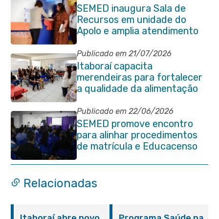
de Magalhães Seabra
SEMED inaugura Sala de
Recursos em unidade do
Apolo e amplia atendimento
especializado na rede
municipal
Publicado em 21/07/2026
Itaboraí capacita
merendeiras para fortalecer
a qualidade da alimentação
escolar na rede municipal
Publicado em 22/06/2026
SEMED promove encontro
para alinhar procedimentos
de matrícula e Educacenso
2026
Relacionadas
Itaboraí abre novo
Programa Saúde na