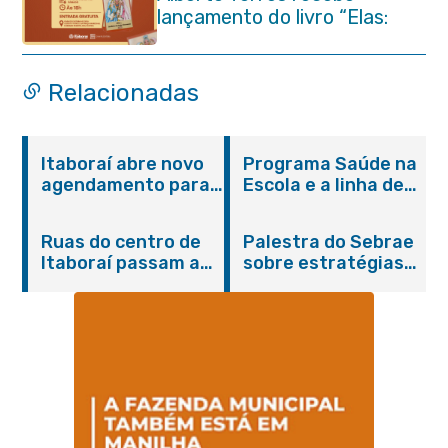
lançamento do livro “Elas:
Mulheres do Antigo
Testamento”
Relacionadas
Itaboraí abre novo
Programa Saúde na
agendamento para
Escola e a linha de
castração gratuita
cuidados da
de cães e gatos
Hanseníase
Ruas do centro de
Palestra do Sebrae
promovem
Itaboraí passam a
sobre estratégias
conscientização
operar em novos
de divulgação reúne
sobre hanseníase
sentidos
empreendedores no
na E.M Adelaide de
Centro de Itaboraí
Magalhães Seabra