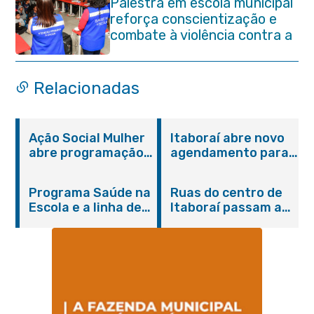
Palestra em escola municipal
reforça conscientização e
combate à violência contra a
pessoa idosa em Itaboraí
Relacionadas
Ação Social Mulher
Itaboraí abre novo
abre programação
agendamento para
do Agosto Lilás em
castração gratuita
Itaboraí com
de cães e gatos
Programa Saúde na
Ruas do centro de
serviços gratuitos e
Escola e a linha de
Itaboraí passam a
orientações
cuidados da
operar em novos
Hanseníase
sentidos
promovem
conscientização
sobre hanseníase
na E.M Adelaide de
Magalhães Seabra