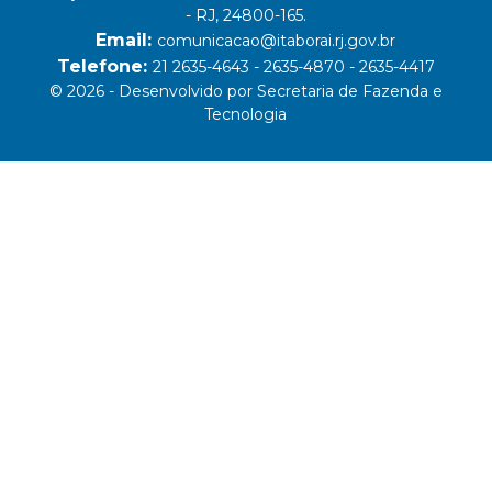
- RJ, 24800-165.
Email:
comunicacao@itaborai.rj.gov.br
Telefone:
21 2635-4643 - 2635-4870 - 2635-4417
© 2026 - Desenvolvido por Secretaria de Fazenda e
Tecnologia