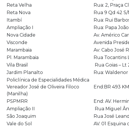
Reta Velha
Rua: 2, Praça C
Reta Nova
Rua 9 Qd 42 S/
Itambí
Rua: Rui Barbo
Ampliação I
Rua: Papa João 
Nova Cidade
Av. Américo Ca
Visconde
Avenida Presid
Marambaia
Av: Cabo José 
Pl. Marambaia
Rua Tocantins 
Vila Brasil
Rua Goias – Lt 
Jardim Planalto
Rua: Waldenor 
Policlínica de Especialidades Médica
Vereador José de Oliveira Filoco
End:BR 493 KM 
(Manilha)
PSPMRR
End: AV. Hermi
Ampliação II
Rua Miguel Ân
São Joaquim
Rua José Leand
Vale do Sol
AV. 01 Esquina