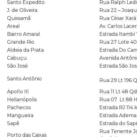
Santo Expedito
Rua Ralph Leds
J. de Oliveira
Rua 22 – Joaqu
Quissamã
Rua César Xará
Areal
Av. Carlos Lace
Bairro Amaral
Estrada Itambí
Grande Rio
Rua 27 Lote 40
Aldeia da Prata
Estrada Do Cam
Cabuçu
Avenida Antônio
São José
Estrada São Jo
Santo Antônio
Rua 29 Lt 196 Q
Apollo III
Rua 11 Lt 48 Q
Helianópolis
Rua 07 Lt 88 He
Pachecos
Estrada RJ 114 
Mangueira
Estrada Ademar
Sapê
Estrada do Sap
Rua Tenente Jo
Porto das Caixas