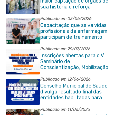
maior captação de órgãos de
sua história e reforça
compromisso com a vida
Publicado em 03/06/2026
Capacitação que salva vidas:
profissionais de enfermagem
participam de treinamento
em primeiros socorros em
Itaboraí
Publicado em 29/07/2026
Inscrições abertas para o V
Seminário de
Conscientização, Mobilização
e Combate à Tuberculose em
Itaboraí
Publicado em 12/06/2026
Conselho Municipal de Saúde
divulga resultado final das
entidades habilitadas para
eleição do quadriênio 2026-
2030
Publicado em 11/06/2026