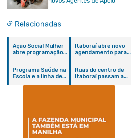
novos Agentes de Apoio
Escolar
Relacionadas
Ação Social Mulher
Itaboraí abre novo
abre programação
agendamento para
do Agosto Lilás em
castração gratuita
Itaboraí com
de cães e gatos
Programa Saúde na
Ruas do centro de
serviços gratuitos e
Escola e a linha de
Itaboraí passam a
orientações
cuidados da
operar em novos
Hanseníase
sentidos
promovem
conscientização
sobre hanseníase
na E.M Adelaide de
Magalhães Seabra