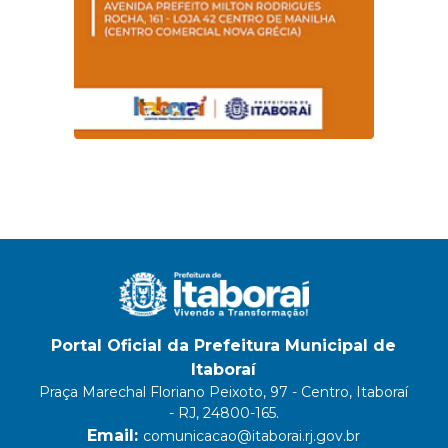
Portal Oficial da Prefeitura Municipal de
Itaboraí
Praça Marechal Floriano Peixoto, 97 - Centro, Itaboraí
- RJ, 24800-165.
Email:
comunicacao@itaborai.rj.gov.br