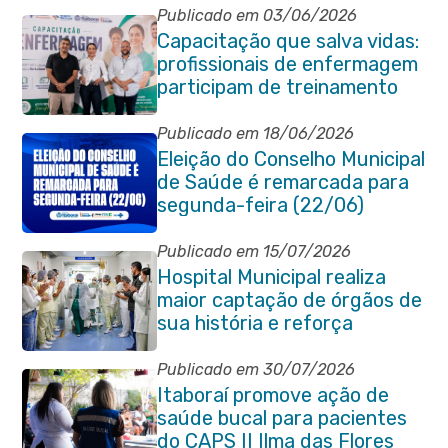
Publicado em 03/06/2026
Capacitação que salva vidas:
profissionais de enfermagem
participam de treinamento
em primeiros socorros em
Itaboraí
Publicado em 18/06/2026
Eleição do Conselho Municipal
de Saúde é remarcada para
segunda-feira (22/06)
Publicado em 15/07/2026
Hospital Municipal realiza
maior captação de órgãos de
sua história e reforça
compromisso com a vida
Publicado em 30/07/2026
Itaboraí promove ação de
saúde bucal para pacientes
do CAPS II Ilma das Flores