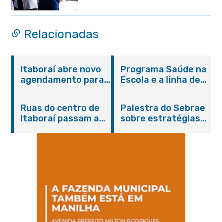
Relacionadas
Itaboraí abre novo
Programa Saúde na
agendamento para
Escola e a linha de
castração gratuita
cuidados da
de cães e gatos
Hanseníase
Ruas do centro de
Palestra do Sebrae
promovem
Itaboraí passam a
sobre estratégias
conscientização
operar em novos
de divulgação reúne
sobre hanseníase
sentidos
empreendedores no
na E.M Adelaide de
Centro de Itaboraí
Magalhães Seabra