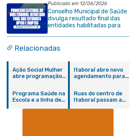
Itaboraí
Publicado em 12/06/2026
Conselho Municipal de Saúde
divulga resultado final das
entidades habilitadas para
eleição do quadriênio 2026-
2030
Relacionadas
Ação Social Mulher
Itaboraí abre novo
abre programação
agendamento para
do Agosto Lilás em
castração gratuita
Itaboraí com
de cães e gatos
Programa Saúde na
Ruas do centro de
serviços gratuitos e
Escola e a linha de
Itaboraí passam a
orientações
cuidados da
operar em novos
Hanseníase
sentidos
promovem
conscientização
sobre hanseníase