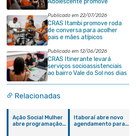
Adolescente promove
reunião de alinhamento com
órgãos públicos
Publicado em 22/07/2026
CRAS Itambi promove roda
de conversa para acolher
pais e mães atípicos
Publicado em 12/06/2026
CRAS Itinerante levará
serviços socioassistenciais
ao bairro Vale do Sol nos dias
15 e 16 de junho e Vila
Gabriela 18 de junho
Relacionadas
Ação Social Mulher
Itaboraí abre novo
abre programação
agendamento para
do Agosto Lilás em
castração gratuita