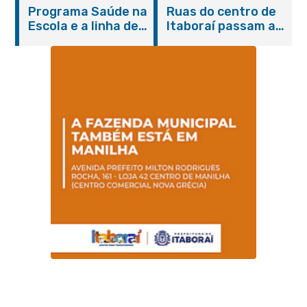
Itaboraí com
de cães e gatos
Programa Saúde na
Ruas do centro de
serviços gratuitos e
Escola e a linha de
Itaboraí passam a
orientações
cuidados da
operar em novos
Hanseníase
sentidos
promovem
conscientização
sobre hanseníase
na E.M Adelaide de
Magalhães Seabra