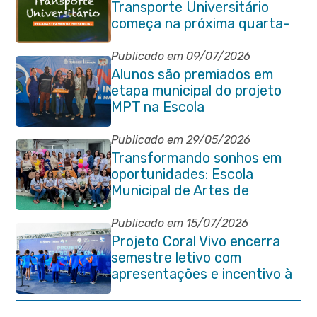
Transporte Universitário
começa na próxima quarta-
feira (29/07)
Publicado em 09/07/2026
Alunos são premiados em
etapa municipal do projeto
MPT na Escola
Publicado em 29/05/2026
Transformando sonhos em
oportunidades: Escola
Municipal de Artes de
Itaboraí completa 37 anos de
história
Publicado em 15/07/2026
Projeto Coral Vivo encerra
semestre letivo com
apresentações e incentivo à
preservação ambiental em
Itaboraí