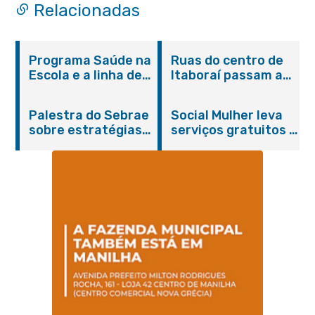
Relacionadas
Programa Saúde na
Ruas do centro de
Escola e a linha de
Itaboraí passam a
cuidados da
operar em novos
Hanseníase
sentidos
Palestra do Sebrae
Social Mulher leva
promovem
sobre estratégias
serviços gratuitos à
conscientização
de divulgação reúne
Praça Alarico
sobre hanseníase
empreendedores no
Antunes nesta
na E.M Adelaide de
Centro de Itaboraí
sexta-feira (07/08)
Magalhães Seabra