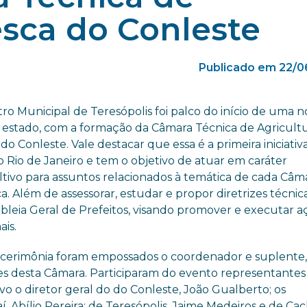
esca do Conleste
Publicado em 22/0
ro Municipal de Teresópolis foi palco do início de uma n
 estado, com a formação da Câmara Técnica de Agricult
do Conleste. Vale destacar que essa é a primeira iniciativ
o Rio de Janeiro e tem o objetivo de atuar em caráter
tivo para assuntos relacionados à temática de cada Câm
a. Além de assessorar, estudar e propor diretrizes técnic
leia Geral de Prefeitos, visando promover e executar a
ais.
 cerimônia foram empossados o coordenador e suplente
ões desta Câmara. Participaram do evento representantes
o o diretor geral do do Conleste, João Gualberto; os
í, Abílio Pereira; de Teresópolis, Jaime Medeiros e de Cac