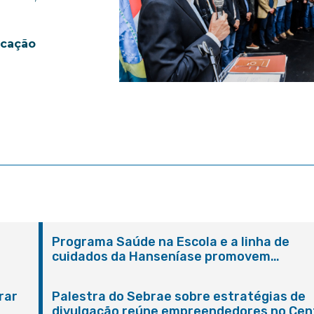
icação
Programa Saúde na Escola e a linha de
cuidados da Hanseníase promovem
conscientização sobre hanseníase na E.M
Adelaide de Magalhães Seabra
rar
Palestra do Sebrae sobre estratégias de
divulgação reúne empreendedores no Cen