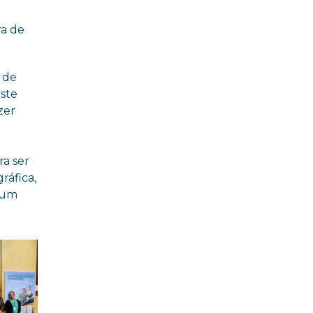
ra de
 de
este
zer
ra ser
ráfica,
é um