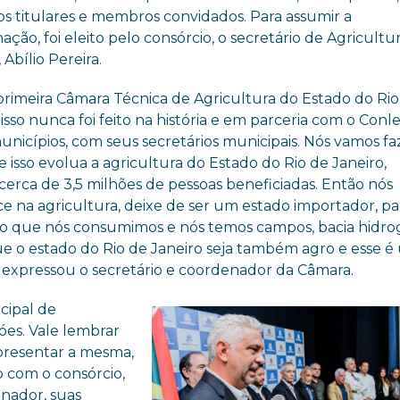
 titulares e membros convidados. Para assumir a
ção, foi eleito pelo consórcio, o secretário de Agricultu
, Abílio Pereira.
 primeira Câmara Técnica de Agricultura do Estado do Rio
 isso nunca foi feito na história e em parceria com o Conl
unicípios, com seus secretários municipais. Nós vamos fa
 isso evolua a agricultura do Estado do Rio de Janeiro,
cerca de 3,5 milhões de pessoas beneficiadas. Então nós
 na agricultura, deixe de ser um estado importador, pa
 que nós consumimos e nós temos campos, bacia hidrog
ue o estado do Rio de Janeiro seja também agro e esse 
, expressou o secretário e coordenador da Câmara.
cipal de
óes. Vale lembrar
presentar a mesma,
 com o consórcio,
enador, suas