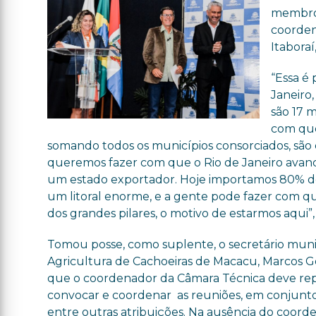
membros
coordena
Itaboraí
“Essa é
Janeiro,
são 17 m
com que
somando todos os municípios consorciados, são 
queremos fazer com que o Rio de Janeiro avance
um estado exportador. Hoje importamos 80% do
um litoral enorme, e a gente pode fazer com q
dos grandes pilares, o motivo de estarmos aqui”
Tomou posse, como suplente, o secretário muni
Agricultura de Cachoeiras de Macacu, Marcos G
que o coordenador da Câmara Técnica deve re
convocar e coordenar as reuniões, em conjunto
entre outras atribuições. Na ausência do coord