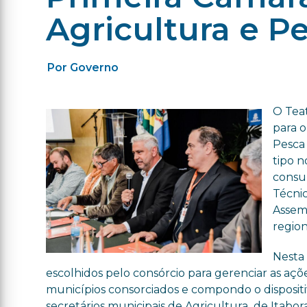
Agricultura e P
Por Governo
O Teat
para o
Pesca 
tipo n
consul
Técnic
Assemb
region
Nesta
escolhidos pelo consórcio para gerenciar as aç
municípios consorciados e compondo o dispositiv
secretários municipais de Agricultura de Itabora