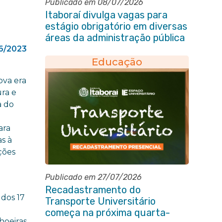
Publicado em 08/07/2026
Itaboraí divulga vagas para
estágio obrigatório em diversas
áreas da administração pública
6/2023
Educação
ova era
ura e
a do
ara
as à
ções
Publicado em 27/07/2026
,
Recadastramento do
 dos 17
Transporte Universitário
começa na próxima quarta-
hoeiras