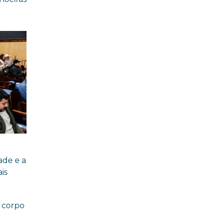
feira (29/07)
ade e a
is
o corpo