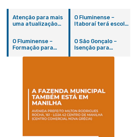
Atenção para mais
O Fluminense –
uma atualização
Itaboraí terá escola
sobre os casos do
integral modelo com
novo coronavírus
inauguração em
O Fluminense –
O São Gonçalo –
em Itaboraí (24/05)
março
Formação para
Isenção para
jovens e adultos em
portadores de
Itaboraí
hanseníase