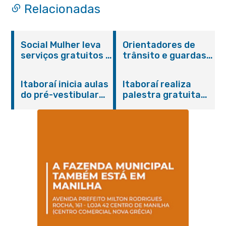
Relacionadas
Social Mulher leva
Orientadores de
serviços gratuitos à
trânsito e guardas
Praça Alarico
municipais recebem
Antunes nesta
treinamento em
Itaboraí inicia aulas
Itaboraí realiza
sexta-feira (07/08)
primeiros socorros
do pré-vestibular
palestra gratuita
em Itaboraí
presencial
sobre Compras
“Passaporte para o
Governamentais em
Futuro”
parceria com o
Sebrae