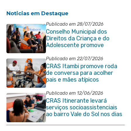
Noticias em Destaque
Publicado em 28/07/2026
Conselho Municipal dos
Direitos da Criança e do
Adolescente promove
reunião de alinhamento com
órgãos públicos
Publicado em 22/07/2026
CRAS Itambi promove roda
de conversa para acolher
pais e mães atípicos
Publicado em 12/06/2026
CRAS Itinerante levará
serviços socioassistenciais
ao bairro Vale do Sol nos dias
15 e 16 de junho e Vila
Gabriela 18 de junho