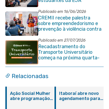
estudantes da EJA
Publicado em 16/06/2026
CREMII recebe palestra
sobre empreendedorismo e
prevenção à violência contra
a pessoa idosa
Publicado em 27/07/2026
Recadastramento do
Transporte Universitário
começa na próxima quarta-
feira (29/07)
Relacionadas
Ação Social Mulher
Itaboraí abre novo
abre programação
agendamento para
do Agosto Lilás em
castração gratuita
Itaboraí com
de cães e gatos