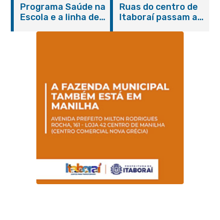
Programa Saúde na
Ruas do centro de
serviços gratuitos e
Escola e a linha de
Itaboraí passam a
orientações
cuidados da
operar em novos
Hanseníase
sentidos
promovem
conscientização
sobre hanseníase
na E.M Adelaide de
Magalhães Seabra