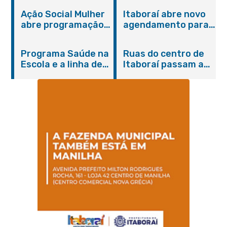
Ação Social Mulher
Itaboraí abre novo
abre programação
agendamento para
do Agosto Lilás em
castração gratuita
Itaboraí com
de cães e gatos
Programa Saúde na
Ruas do centro de
serviços gratuitos e
Escola e a linha de
Itaboraí passam a
orientações
cuidados da
operar em novos
Hanseníase
sentidos
promovem
conscientização
sobre hanseníase
na E.M Adelaide de
Magalhães Seabra