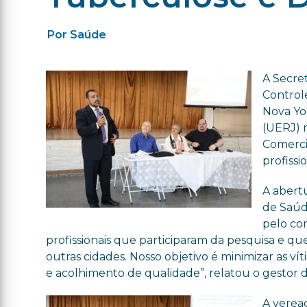
Por Saúde
A Secre
Control
Nova Yo
(UERJ) r
Comerci
profissi
A abert
de Saúd
pelo co
profissionais que participaram da pesquisa e qu
outras cidades. Nosso objetivo é minimizar as 
e acolhimento de qualidade”, relatou o gestor d
A verea