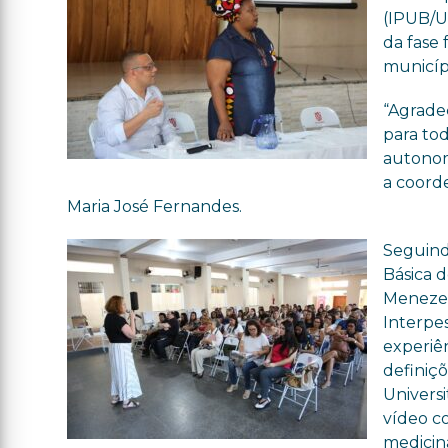
(IPUB/U
da fase
municíp
“Agrade
para to
autonomi
a coord
Maria José Fernandes.
Seguind
Básica 
Menezes
Interpes
experiê
definiç
Univers
vídeo c
medicin