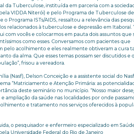
l da Tuberculose, instituída em parceria com a sociedad
pela VIDDA Niterói) e pelo Programa de Tuberculose d
 e o Programa ISTs/AIDS, ressaltou a relevância das pesqu
dos relacionados à tuberculose e depressão em Itaboraí.
qui com vocês e colocarmos em pauta dois assuntos que 
ntíssimos como esses. Conversamos com pacientes que
m pelo acolhimento e eles realmente obtiveram a cura t
quanto da alma. Que esses temas possam ser discutidos e
lação”, frisou a vereadora.
ia (Nasf), Delson Conceição e a assistente social do Nasf
ema “Matriciamento e Atenção Primária: as potencialida
rtância deste seminário no município. “Nosso maior dese
 e ampliação da saúde nas localidades por onde passamo
himento e tratamento nos serviços oferecidos à popul
ida, o pesquisador e enfermeiro especializado em Saúd
pela Universidade Federal do Rio de Janeiro