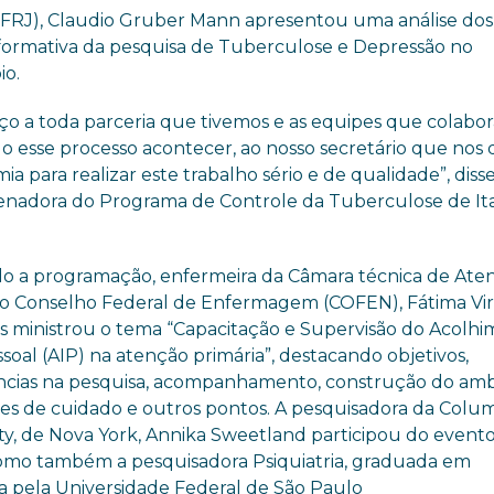
FRJ), Claudio Gruber Mann apresentou uma análise dos
 formativa da pesquisa de Tuberculose e Depressão no
io.
ço a toda parceria que tivemos e as equipes que colabo
do esse processo acontecer, ao nosso secretário que nos
a para realizar este trabalho sério e de qualidade”, diss
enadora do Programa de Controle da Tuberculose de Ita
o a programação, enfermeira da Câmara técnica de Ate
do Conselho Federal de Enfermagem (COFEN), Fátima Vir
 ministrou o tema “Capacitação e Supervisão do Acolh
soal (AIP) na atenção primária”, destacando objetivos,
ncias na pesquisa, acompanhamento, construção do amb
ões de cuidado e outros pontos. A pesquisadora da Colu
ity, de Nova York, Annika Sweetland participou do event
omo também a pesquisadora Psiquiatria, graduada em
a pela Universidade Federal de São Paulo