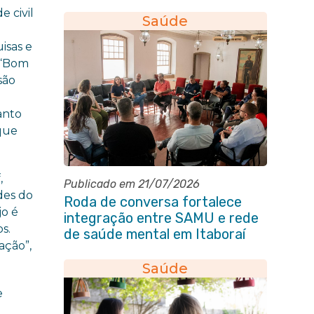
e civil
Saúde
e
isas e
 “Bom
são
anto
 que
,
Publicado em 21/07/2026
des do
Roda de conversa fortalece
jo é
integração entre SAMU e rede
s.
de saúde mental em Itaboraí
ação”,
Saúde
e