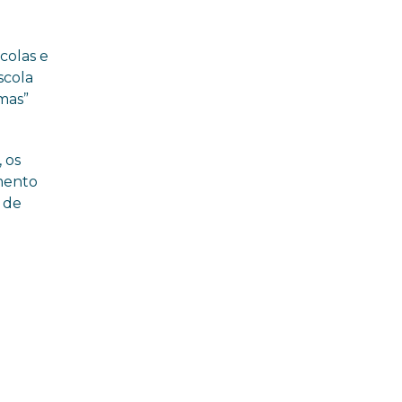
colas e
scola
mas”
 os
mento
 de