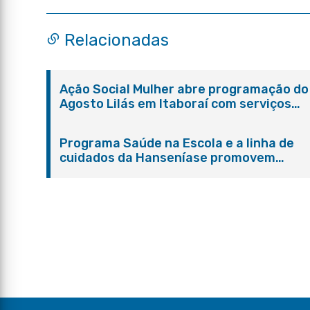
Relacionadas
Ação Social Mulher abre programação do
Agosto Lilás em Itaboraí com serviços
gratuitos e orientações
Programa Saúde na Escola e a linha de
cuidados da Hanseníase promovem
conscientização sobre hanseníase na E.
Adelaide de Magalhães Seabra