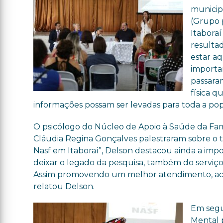
municipa
(Grupo 
Itaboraí
resulta
estar a
importa
passara
física 
informações possam ser levadas para toda a popu
O psicólogo do Núcleo de Apoio à Saúde da Famíl
Cláudia Regina Gonçalves palestraram sobre o t
Nasf em Itaboraí”, Delson destacou ainda a impo
deixar o legado da pesquisa, também do serviço
Assim promovendo um melhor atendimento, acol
relatou Delson.
Em segu
Mental 