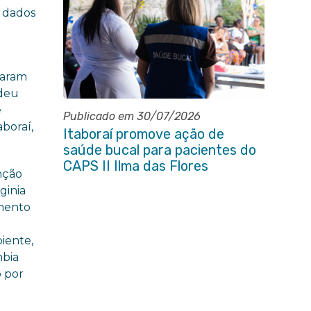
 dados
raram
 deu
e
Publicado em 30/07/2026
boraí,
Itaboraí promove ação de
saúde bucal para pacientes do
CAPS II Ilma das Flores
nção
ginia
imento
iente,
mbia
o por