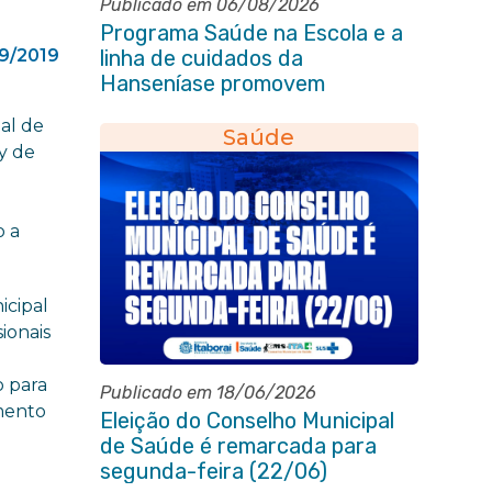
Publicado em 06/08/2026
Programa Saúde na Escola e a
09/2019
linha de cuidados da
Hanseníase promovem
conscientização sobre
al de
hanseníase na E.M Adelaide de
Saúde
y de
Magalhães Seabra
o a
icipal
ionais
o para
Publicado em 18/06/2026
amento
Eleição do Conselho Municipal
de Saúde é remarcada para
segunda-feira (22/06)