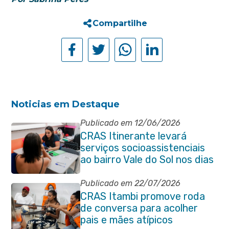
Compartilhe
Noticias em Destaque
Publicado em 12/06/2026
CRAS Itinerante levará
serviços socioassistenciais
ao bairro Vale do Sol nos dias
15 e 16 de junho e Vila
Gabriela 18 de junho
Publicado em 22/07/2026
CRAS Itambi promove roda
de conversa para acolher
pais e mães atípicos