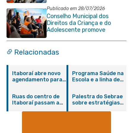
Publicado em 28/07/2026
Conselho Municipal dos
Direitos da Criança e do
Adolescente promove
reunião de alinhamento com
órgãos públicos
Relacionadas
Itaboraí abre novo
Programa Saúde na
agendamento para
Escola e a linha de
castração gratuita
cuidados da
de cães e gatos
Hanseníase
Ruas do centro de
Palestra do Sebrae
promovem
Itaboraí passam a
sobre estratégias
conscientização
operar em novos
de divulgação reúne
sobre hanseníase
sentidos
empreendedores no
na E.M Adelaide de
Centro de Itaboraí
Magalhães Seabra