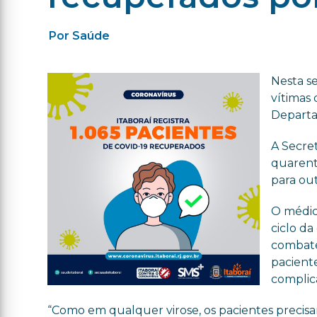
Por Saúde
Nesta se
vítimas
Departa
A Secre
quarent
para ou
O médic
ciclo d
combate.
pacient
complic
“Como em qualquer virose, os pacientes precisa