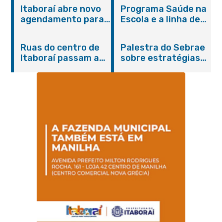
Itaboraí abre novo
Programa Saúde na
agendamento para
Escola e a linha de
castração gratuita
cuidados da
de cães e gatos
Hanseníase
Ruas do centro de
Palestra do Sebrae
promovem
Itaboraí passam a
sobre estratégias
conscientização
operar em novos
de divulgação reúne
sobre hanseníase
sentidos
empreendedores no
na E.M Adelaide de
Centro de Itaboraí
Magalhães Seabra