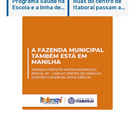
Programa Saúde na
Ruas do centro de
serviços gratuitos e
Escola e a linha de
Itaboraí passam a
orientações
cuidados da
operar em novos
Hanseníase
sentidos
promovem
conscientização
sobre hanseníase
na E.M Adelaide de
Magalhães Seabra