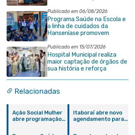
socorros em Itaboraí
Publicado em 06/08/2026
Programa Saúde na Escola e
a linha de cuidados da
Hanseníase promovem
conscientização sobre
hanseníase na E.M Adelaide
Publicado em 15/07/2026
de Magalhães Seabra
Hospital Municipal realiza
maior captação de órgãos de
sua história e reforça
compromisso com a vida
Relacionadas
Ação Social Mulher
Itaboraí abre novo
abre programação
agendamento para
do Agosto Lilás em
castração gratuita
Itaboraí com
de cães e gatos