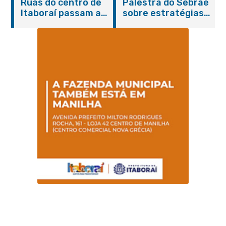
Ruas do centro de
Palestra do Sebrae
promovem
Itaboraí passam a
sobre estratégias
conscientização
operar em novos
de divulgação reúne
sobre hanseníase
sentidos
empreendedores no
na E.M Adelaide de
Centro de Itaboraí
Magalhães Seabra