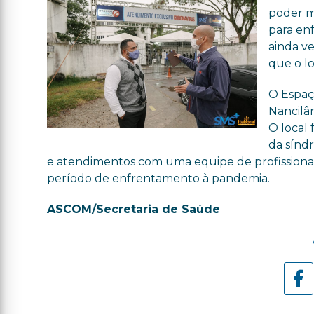
poder m
para enf
ainda v
que o lo
O Espaço
Nancilâ
O local 
da sínd
e atendimentos com uma equipe de profissionais
período de enfrentamento à pandemia.
ASCOM/Secretaria de Saúde