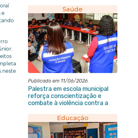
primeiros socorros em Itaboraí
oraí
Saúde
 e
ltando
irro
nior.
eitos
ompleta
s neste
Publicado em 11/06/2026
Palestra em escola municipal
reforça conscientização e
combate à violência contra a
pessoa idosa em Itaboraí
Educação