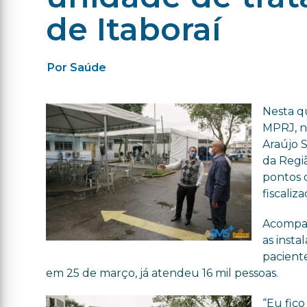
de Itaboraí
Por Saúde
Nesta qu
MPRJ, n
Araújo S
da Regiã
pontos 
fiscaliz
Acompan
as insta
pacient
em 25 de março, já atendeu 16 mil pessoas.
“Eu fico