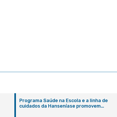
Programa Saúde na Escola e a linha de
cuidados da Hanseníase promovem
conscientização sobre hanseníase na E.M