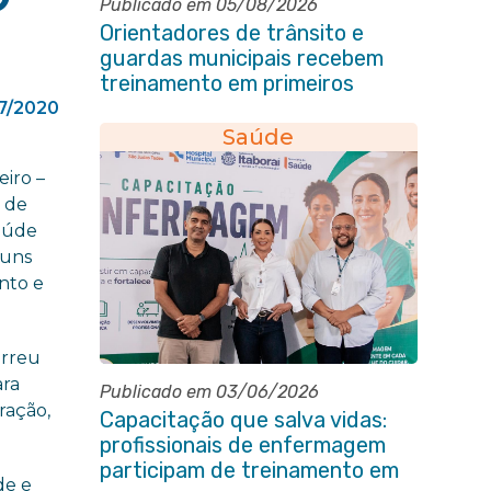
Publicado em 05/08/2026
Orientadores de trânsito e
guardas municipais recebem
treinamento em primeiros
socorros em Itaboraí
7/2020
Saúde
eiro –
 de
Saúde
guns
nto e
orreu
ara
Publicado em 03/06/2026
ração,
Capacitação que salva vidas:
profissionais de enfermagem
participam de treinamento em
de e