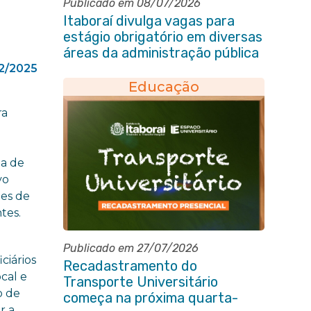
Publicado em 08/07/2026
Itaboraí divulga vagas para
estágio obrigatório em diversas
áreas da administração pública
2/2025
Educação
ra
ma de
vo
ões de
tes.
Publicado em 27/07/2026
ciários
Recadastramento do
cal e
Transporte Universitário
o de
começa na próxima quarta-
r a