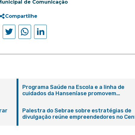
Municipal de Comunicação
Compartilhe
Programa Saúde na Escola e a linha de
cuidados da Hanseníase promovem
conscientização sobre hanseníase na E.M
Adelaide de Magalhães Seabra
rar
Palestra do Sebrae sobre estratégias de
divulgação reúne empreendedores no Cen
de Itaboraí