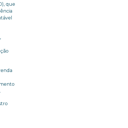
0), que
rência
ntável
,
ação
 renda
emento
.
stro