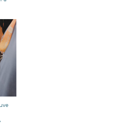
feira (29/07)
ouve
,