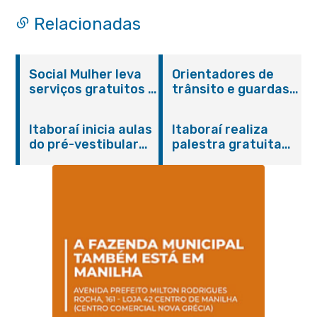
Relacionadas
Social Mulher leva
Orientadores de
serviços gratuitos à
trânsito e guardas
Praça Alarico
municipais recebem
Antunes nesta
treinamento em
Itaboraí inicia aulas
Itaboraí realiza
sexta-feira (07/08)
primeiros socorros
do pré-vestibular
palestra gratuita
em Itaboraí
presencial
sobre Compras
“Passaporte para o
Governamentais em
Futuro”
parceria com o
Sebrae