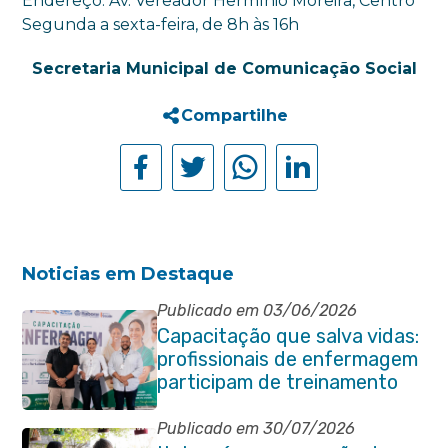
Endereço: Av. Vereador Hermínio Moreira, Centro
Segunda a sexta-feira, de 8h às 16h
Secretaria Municipal de Comunicação Social
Compartilhe
Noticias em Destaque
Publicado em 03/06/2026
Capacitação que salva vidas:
profissionais de enfermagem
participam de treinamento
em primeiros socorros em
Itaboraí
Publicado em 30/07/2026