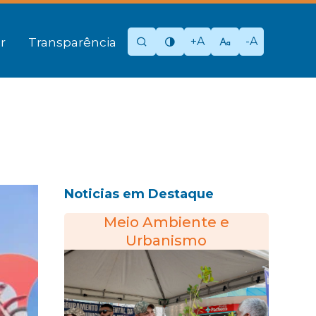
+A
-A
r
Transparência
Noticias em Destaque
Meio Ambiente e
Urbanismo