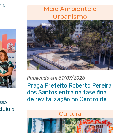
município
rno
Meio Ambiente e
Urbanismo
Publicado em 31/07/2026
Praça Prefeito Roberto Pereira
dos Santos entra na fase final
de revitalização no Centro de
sso
Itaboraí
cluiu a
Cultura