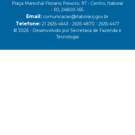
Praça Marechal Floriano Peixoto, 97 - Centro, Itaboraí
- RJ, 24800-165.
Email:
comunicacao@itaborai.rj.gov.br
Telefone:
21 2635-4643 - 2635-4870 - 2635-4417
© 2026 - Desenvolvido por Secretaria de Fazenda e
Tecnologia