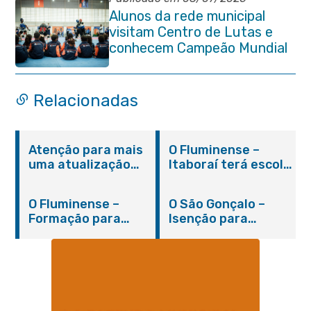
Alunos da rede municipal
visitam Centro de Lutas e
conhecem Campeão Mundial
de Taekwondo
Relacionadas
Atenção para mais
O Fluminense –
uma atualização
Itaboraí terá escola
sobre os casos do
integral modelo com
novo coronavírus
inauguração em
O Fluminense –
O São Gonçalo –
em Itaboraí (24/05)
março
Formação para
Isenção para
jovens e adultos em
portadores de
Itaboraí
hanseníase