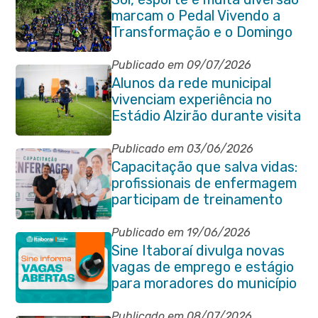
marcam o Pedal Vivendo a
Transformação e o Domingo
no Parque Paleontológico
Publicado em 09/07/2026
Alunos da rede municipal
vivenciam experiência no
Estádio Alzirão durante visita
pedagógica
Publicado em 03/06/2026
Capacitação que salva vidas:
profissionais de enfermagem
participam de treinamento
em primeiros socorros em
Itaboraí
Publicado em 19/06/2026
Sine Itaboraí divulga novas
vagas de emprego e estágio
para moradores do município
Publicado em 08/07/2026