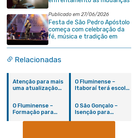
enfrentamento às mudanças
climáticas
Publicado em 27/06/2026
Festa de São Pedro Apóstolo
começa com celebração da
fé, música e tradição em
Venda das Pedras
Relacionadas
Atenção para mais
O Fluminense –
uma atualização
Itaboraí terá escola
sobre os casos do
integral modelo com
novo coronavírus
inauguração em
O Fluminense –
O São Gonçalo –
em Itaboraí (24/05)
março
Formação para
Isenção para
jovens e adultos em
portadores de
Itaboraí
hanseníase