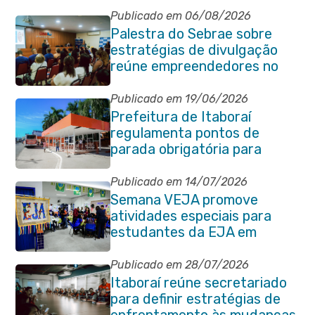
Publicado em 06/08/2026
Palestra do Sebrae sobre
estratégias de divulgação
reúne empreendedores no
Centro de Itaboraí
Publicado em 19/06/2026
Prefeitura de Itaboraí
regulamenta pontos de
parada obrigatória para
transporte coletivo na
Avenida 22 de Maio
Publicado em 14/07/2026
Semana VEJA promove
atividades especiais para
estudantes da EJA em
Itaboraí
Publicado em 28/07/2026
Itaboraí reúne secretariado
para definir estratégias de