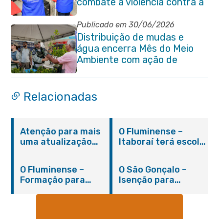
combate à violência contra a
pessoa idosa em Itaboraí
Publicado em 30/06/2026
Distribuição de mudas e
água encerra Mês do Meio
Ambiente com ação de
conscientização em Manilha
Relacionadas
Atenção para mais
O Fluminense –
uma atualização
Itaboraí terá escola
sobre os casos do
integral modelo com
novo coronavírus
inauguração em
O Fluminense –
O São Gonçalo –
em Itaboraí (24/05)
março
Formação para
Isenção para
jovens e adultos em
portadores de
Itaboraí
hanseníase