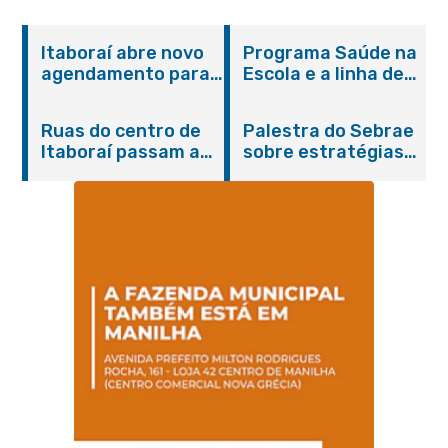
Itaboraí abre novo
Programa Saúde na
agendamento para
Escola e a linha de
castração gratuita
cuidados da
de cães e gatos
Hanseníase
Ruas do centro de
Palestra do Sebrae
promovem
Itaboraí passam a
sobre estratégias
conscientização
operar em novos
de divulgação reúne
sobre hanseníase
sentidos
empreendedores no
na E.M Adelaide de
Centro de Itaboraí
Magalhães Seabra