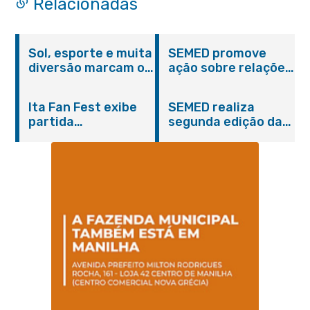
Relacionadas
Sol, esporte e muita
SEMED promove
diversão marcam o
ação sobre relações
Pedal Vivendo a
étnico-raciais para
Transformação e o
estudantes da EJA
Ita Fan Fest exibe
SEMED realiza
Domingo no Parque
partida
segunda edição da
Paleontológico
emocionante entre
formação
Brasil e Japão no
continuada para
Centro de Itaboraí
professores e
coordenadores
pedagógicos