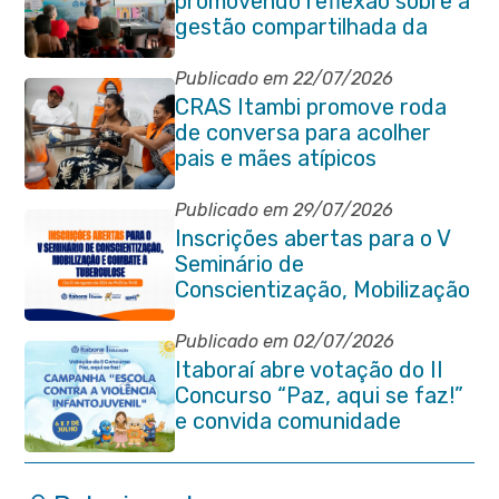
promovendo reflexão sobre a
gestão compartilhada da
Baía de Guanabara
Publicado em 22/07/2026
CRAS Itambi promove roda
de conversa para acolher
pais e mães atípicos
Publicado em 29/07/2026
Inscrições abertas para o V
Seminário de
Conscientização, Mobilização
e Combate à Tuberculose em
Itaboraí
Publicado em 02/07/2026
Itaboraí abre votação do II
Concurso “Paz, aqui se faz!”
e convida comunidade