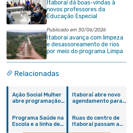
Itaboraí dá boas-vindas à
novos professores da
Educação Especial
Publicado em 30/06/2026
Itaboraí avança com limpeza
e desassoreamento de rios
por meio do programa Limpa
Rio
Relacionadas
Ação Social Mulher
Itaboraí abre novo
abre programação
agendamento para
do Agosto Lilás em
castração gratuita
Itaboraí com
de cães e gatos
Programa Saúde na
Ruas do centro de
serviços gratuitos e
Escola e a linha de
Itaboraí passam a
orientações
cuidados da
operar em novos