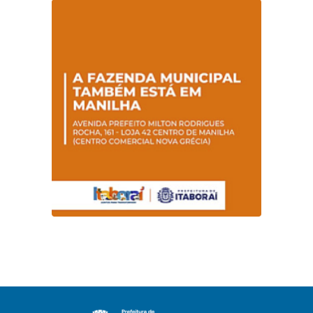
Hanseníase
sentidos
promovem
conscientização
sobre hanseníase
na E.M Adelaide de
Magalhães Seabra