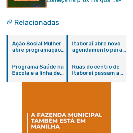
feira (29/07)
Relacionadas
Ação Social Mulher
Itaboraí abre novo
abre programação
agendamento para
do Agosto Lilás em
castração gratuita
Itaboraí com
de cães e gatos
Programa Saúde na
Ruas do centro de
serviços gratuitos e
Escola e a linha de
Itaboraí passam a
orientações
cuidados da
operar em novos
Hanseníase
sentidos
promovem
conscientização
sobre hanseníase
na E.M Adelaide de
Magalhães Seabra