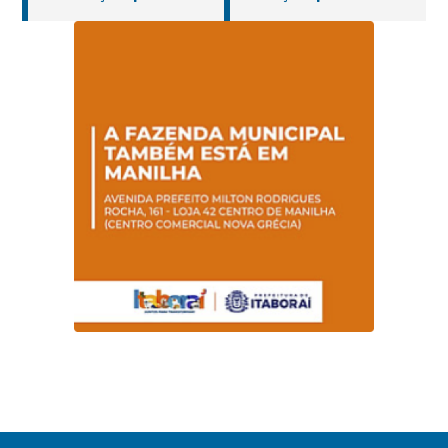
jovens e adultos em
portadores de
Itaboraí
hanseníase