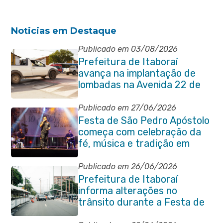
Noticias em Destaque
Publicado em 03/08/2026
Prefeitura de Itaboraí
avança na implantação de
lombadas na Avenida 22 de
Maio para reforçar a
segurança no trânsito
Publicado em 27/06/2026
Festa de São Pedro Apóstolo
começa com celebração da
fé, música e tradição em
Venda das Pedras
Publicado em 26/06/2026
Prefeitura de Itaboraí
informa alterações no
trânsito durante a Festa de
São Pedro Apóstolo