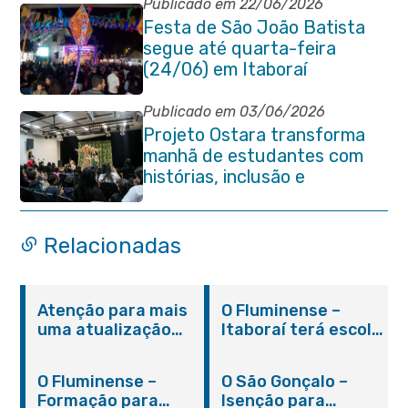
Publicado em 22/06/2026
Festa de São João Batista
segue até quarta-feira
(24/06) em Itaboraí
Publicado em 03/06/2026
Projeto Ostara transforma
manhã de estudantes com
histórias, inclusão e
criatividade em Itaboraí
Relacionadas
Atenção para mais
O Fluminense –
uma atualização
Itaboraí terá escola
sobre os casos do
integral modelo com
novo coronavírus
inauguração em
O Fluminense –
O São Gonçalo –
em Itaboraí (24/05)
março
Formação para
Isenção para